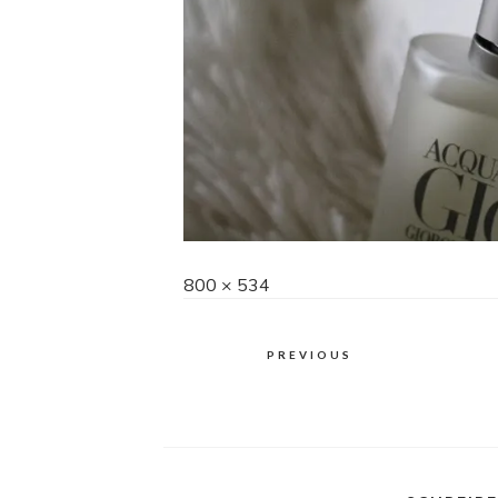
Full
800 × 534
size
PREVIOUS