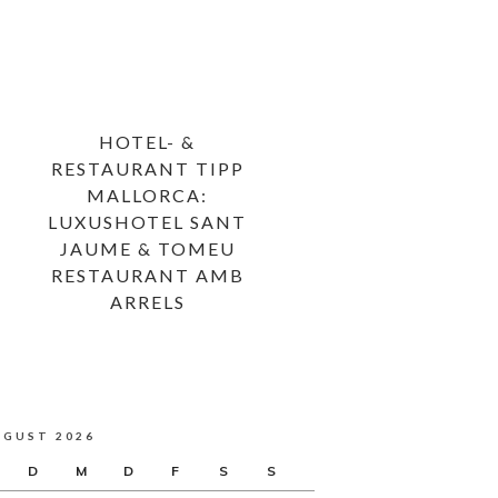
HOTEL- &
RESTAURANT TIPP
MALLORCA:
LUXUSHOTEL SANT
JAUME & TOMEU
RESTAURANT AMB
ARRELS
UGUST 2026
D
M
D
F
S
S