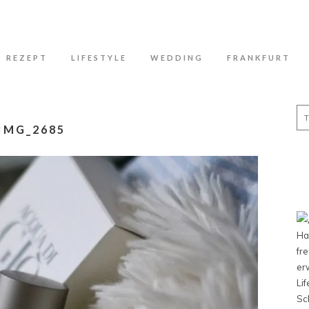
N
REZEPT
LIFESTYLE
WEDDING
FRANKFURT
Se
for
IMG_2685
Ha
fr
er
Li
Sc