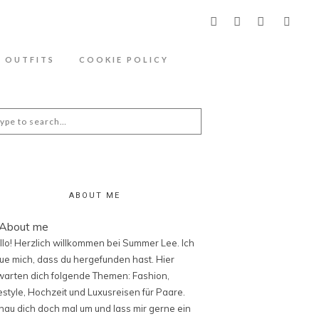
ähere Information zu den Cookies in der
OUTFITS
COOKIE POLICY
arch
:
ABOUT ME
llo! Herzlich willkommen bei Summer Lee. Ich
eue mich, dass du hergefunden hast. Hier
warten dich folgende Themen: Fashion,
festyle, Hochzeit und Luxusreisen für Paare.
hau dich doch mal um und lass mir gerne ein