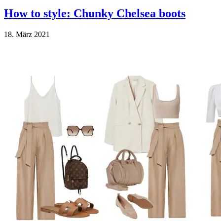
How to style: Chunky Chelsea boots
18. März 2021