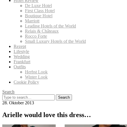
Hotel Review
De Luxe Hotel
First Class Hotel
Boutique Hotel
Marriott
Leading Hotels of the World
Relais & Châteaux
Rocco Forte
Small Luxury Hotels of the World
Rezept
Lifestyle
Wedding
Frankfurt
Outfits
Herbst Look
Winter Look
Cookie Policy
Search
Search
for:
28. Oktober 2013
Arielle would love this dress…