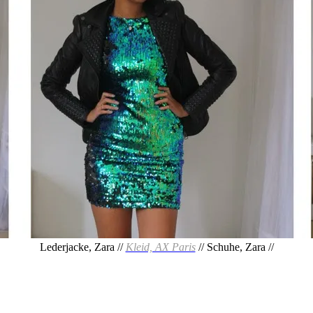
Lederjacke, Zara //
Kleid, AX Paris
// Schuhe, Zara //