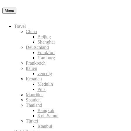
Menu
Travel
China
Beijing
Shanghai
Deutschland
Frankfurt
Hamburg
Frankreich
Italien
venedig
Kroatien
Medulin
Pula
Mauritius
Spanien
Thailand
Bangkok
Koh Samui
Türkei
Istanbul