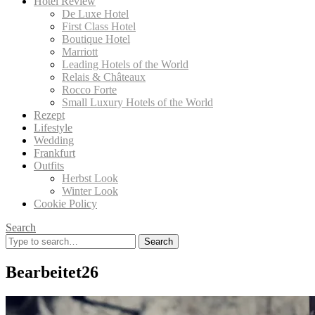
Hotel Review
De Luxe Hotel
First Class Hotel
Boutique Hotel
Marriott
Leading Hotels of the World
Relais & Châteaux
Rocco Forte
Small Luxury Hotels of the World
Rezept
Lifestyle
Wedding
Frankfurt
Outfits
Herbst Look
Winter Look
Cookie Policy
Search
Search
for:
Bearbeitet26