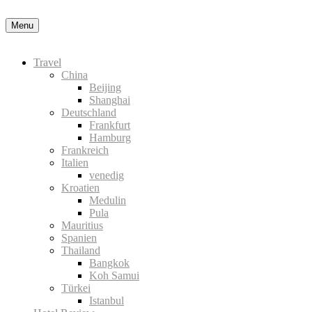
Nähere Information zu den Cookies in der Datenschutzerklärung
Okay
Menu
Travel
China
Beijing
Shanghai
Deutschland
Frankfurt
Hamburg
Frankreich
Italien
venedig
Kroatien
Medulin
Pula
Mauritius
Spanien
Thailand
Bangkok
Koh Samui
Türkei
Istanbul