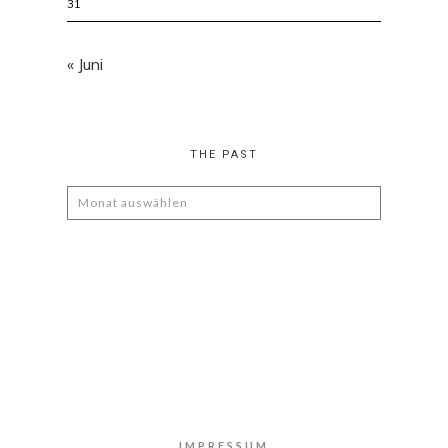
31
« Juni
THE PAST
The
Past
IMPRESSUM