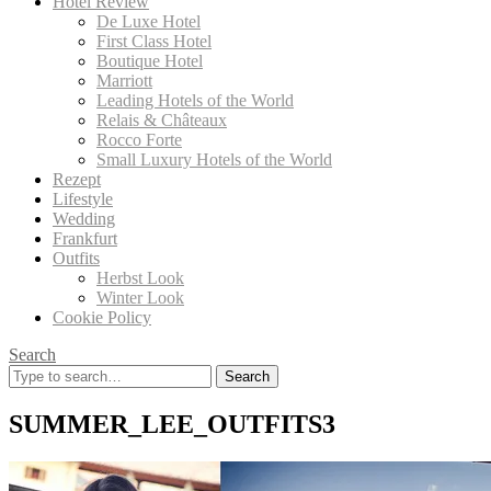
Hotel Review
De Luxe Hotel
First Class Hotel
Boutique Hotel
Marriott
Leading Hotels of the World
Relais & Châteaux
Rocco Forte
Small Luxury Hotels of the World
Rezept
Lifestyle
Wedding
Frankfurt
Outfits
Herbst Look
Winter Look
Cookie Policy
Search
Search
for:
SUMMER_LEE_OUTFITS3