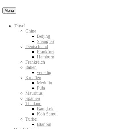
Nähere Information zu den Cookies in der Datenschutzerklärung
Okay
Menu
Travel
China
Beijing
Shanghai
Deutschland
Frankfurt
Hamburg
Frankreich
Italien
venedig
Kroatien
Medulin
Pula
Mauritius
Spanien
Thailand
Bangkok
Koh Samui
Türkei
Istanbul