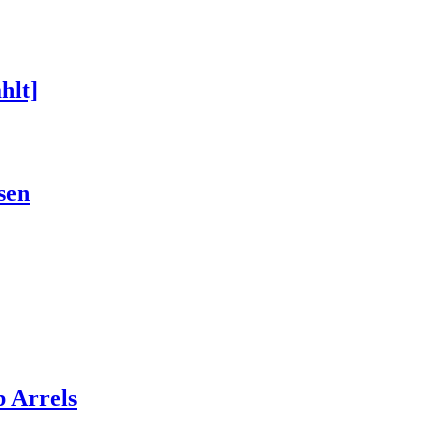
hlt]
sen
 Arrels