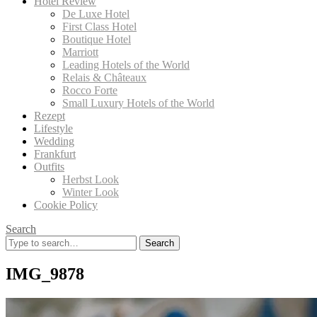
Hotel Review
De Luxe Hotel
First Class Hotel
Boutique Hotel
Marriott
Leading Hotels of the World
Relais & Châteaux
Rocco Forte
Small Luxury Hotels of the World
Rezept
Lifestyle
Wedding
Frankfurt
Outfits
Herbst Look
Winter Look
Cookie Policy
Search
Search
for:
IMG_9878