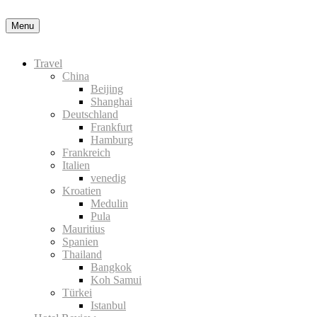
Menu
Travel
China
Beijing
Shanghai
Deutschland
Frankfurt
Hamburg
Frankreich
Italien
venedig
Kroatien
Medulin
Pula
Mauritius
Spanien
Thailand
Bangkok
Koh Samui
Türkei
Istanbul