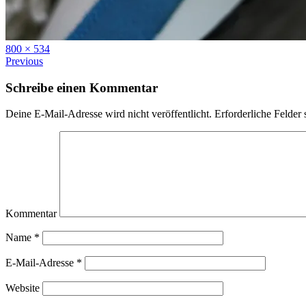
Full
800 × 534
size
Previous
Schreibe einen Kommentar
Deine E-Mail-Adresse wird nicht veröffentlicht.
Erforderliche Felder 
Kommentar
Name
*
E-Mail-Adresse
*
Website