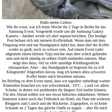
Hallo meine Lieben.
Wie ihr wisst, war ich letzte Woche für 2 Tage in Berlin für das
Samsung Event. Vorgestellt wurde uns die Samsung Galaxy
Kamera – darüber werde ich aber separat berichten. Der heutige
Post befasst sich mit meinem Kofferinhalt. Wenn man mit dem
Flugzeug reist und nur Handgepäck dabei hat, dann darf der Koffer
weder zu groß, noch zu schwer sein. Auf einem Event (oder
allgemein einem kleinen Trip) möchte man aber schick gekleidet
sein und nicht ständig im selben Outfit rumlaufen müssen. Man
neigt also dazu, viel zu viele unnötige Kleidungsstücke
einzupacken. Aber – das Handgepäck ist begrenzt bis zu 6-8
Kilogramm! Abgesehen davon, mag ich keinen allzu schweren
Koffer hinter mich herziehen müssen.
Im Briefing zu dem Event stand, dass wir tagsüber unbedingt warme
Klamotten brauchen (es war schweinekalt, -10°C…) und vor allem
Schuhe, in denen wir problemlos für längere Zeit laufen können.
Für den Abend sollten wir uns etwas hübsches mitnehmen. Weitere
Stationen wären noch das Frühstück im Hotel, ein Date mit weiteren
Bloggern zum Lunch und die Rückreise. Zugegeben, es ist keine
Schande an 2 Tagen das gleiche Outfit zu tragen… aber für mich