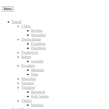
Nähere Information zu den Cookies in der Datenschutzerklärung
Okay
Menu
Travel
China
Beijing
Shanghai
Deutschland
Frankfurt
Hamburg
Frankreich
Italien
venedig
Kroatien
Medulin
Pula
Mauritius
Spanien
Thailand
Bangkok
Koh Samui
Türkei
Istanbul