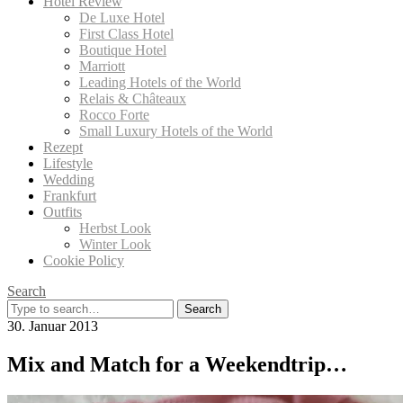
Hotel Review
De Luxe Hotel
First Class Hotel
Boutique Hotel
Marriott
Leading Hotels of the World
Relais & Châteaux
Rocco Forte
Small Luxury Hotels of the World
Rezept
Lifestyle
Wedding
Frankfurt
Outfits
Herbst Look
Winter Look
Cookie Policy
Search
Search
for:
30. Januar 2013
Mix and Match for a Weekendtrip…