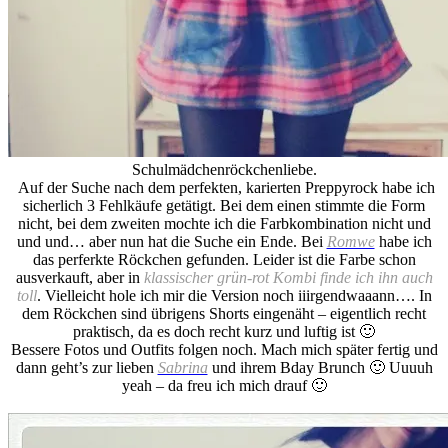
Schulmädchenröckchenliebe.
Auf der Suche nach dem perfekten, karierten Preppyrock habe ich
sicherlich 3 Fehlkäufe getätigt. Bei dem einen stimmte die Form
nicht, bei dem zweiten mochte ich die Farbkombination nicht und
und und… aber nun hat die Suche ein Ende. Bei
Romwe
habe ich
das perferkte Röckchen gefunden. Leider ist die Farbe schon
ausverkauft, aber in
klassischer grün-rot Kombi finde ich ihn auch
toll
. Vielleicht hole ich mir die Version noch iiirgendwaaann…. In
dem Röckchen sind übrigens Shorts eingenäht – eigentlich recht
praktisch, da es doch recht kurz und luftig ist 🙂
Bessere Fotos und Outfits folgen noch. Mach mich später fertig und
dann geht’s zur lieben
Sabrina
und ihrem Bday Brunch 🙂 Uuuuh
yeah – da freu ich mich drauf 🙂