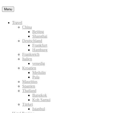
Nähere Information zu den Cookies in der Datenschutzerklärung
Menu
Travel
China
Beijing
Shanghai
Deutschland
Frankfurt
Hamburg
Frankreich
Italien
venedig
Kroatien
Medulin
Pula
Mauritius
Spanien
Thailand
Bangkok
Koh Samui
Türkei
Istanbul