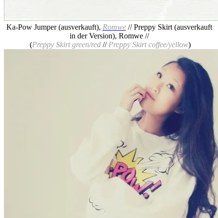
Ka-Pow Jumper (ausverkauft),
Romwe
// Preppy Skirt (ausverkauft
in der Version), Romwe //
(
Preppy Skirt green/red
//
Preppy Skirt coffee/yellow
)