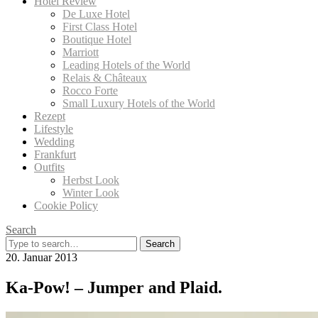
Hotel Review
De Luxe Hotel
First Class Hotel
Boutique Hotel
Marriott
Leading Hotels of the World
Relais & Châteaux
Rocco Forte
Small Luxury Hotels of the World
Rezept
Lifestyle
Wedding
Frankfurt
Outfits
Herbst Look
Winter Look
Cookie Policy
Search
Search
for:
20. Januar 2013
Ka-Pow! – Jumper and Plaid.