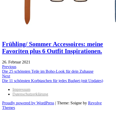
Frühling/ Sommer Accessoires: meine
Favoriten plus 6 Outfit Inspirationen.
26. Februar 2021
Beitragsnavigation
Previous
Previous
Die 25 schönsten Teile im Boho-Look für dein Zuhause
post:
Next
Next
Die 11 schönsten Korbtaschen für jedes Budget (mit Updates)
post:
Impressum
Datenschutzerklärung
Proudly powered by WordPress
|
Theme: Soigne by
Revolve
Themes