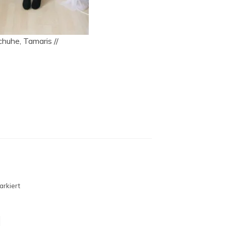
chuhe, Tamaris //
rkiert