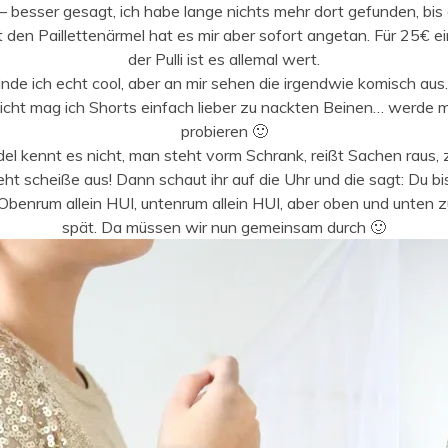
– besser gesagt, ich habe lange nichts mehr dort gefunden, bis
t den Paillettenärmel hat es mir aber sofort angetan. Für 25€ ein
der Pulli ist es allemal wert.
inde ich echt cool, aber an mir sehen die irgendwie komisch aus.
lleicht mag ich Shorts einfach lieber zu nackten Beinen… werde
probieren 🙂
del kennt es nicht, man steht vorm Schrank, reißt Sachen raus, z
 scheiße aus! Dann schaut ihr auf die Uhr und die sagt: Du bi
 Obenrum allein HUI, untenrum allein HUI, aber oben und unte
spät. Da müssen wir nun gemeinsam durch 🙂