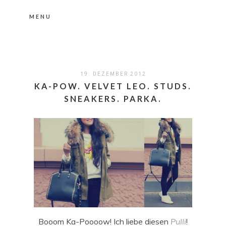
MENU
Nähere Information zu den Cookies in der
Datenschutzerklärung
Okay, thanks
19. DEZEMBER 2012
KA-POW. VELVET LEO. STUDS.
SNEAKERS. PARKA.
Booom Ka-Poooow! Ich liebe diesen
Pulli
!