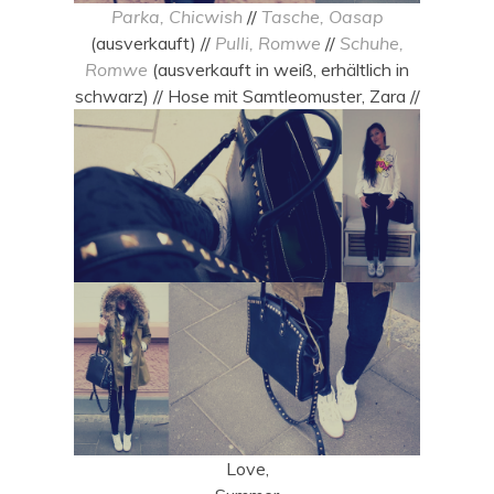
Parka, Chicwish
//
Tasche, Oasap
(ausverkauft) //
Pulli, Romwe
//
Schuhe,
Romwe
(ausverkauft in weiß, erhältlich in
schwarz) // Hose mit Samtleomuster, Zara //
Love,