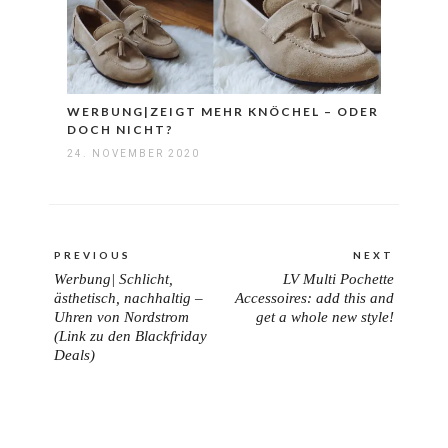
WERBUNG|ZEIGT MEHR KNÖCHEL – ODER
DOCH NICHT?
24. NOVEMBER 2020
Beitragsnavigation
PREVIOUS
NEXT
Werbung| Schlicht,
LV Multi Pochette
PREVIOUS
NEXT
ästhetisch, nachhaltig –
Accessoires: add this and
POST:
POST:
Uhren von Nordstrom
get a whole new style!
(Link zu den Blackfriday
Deals)