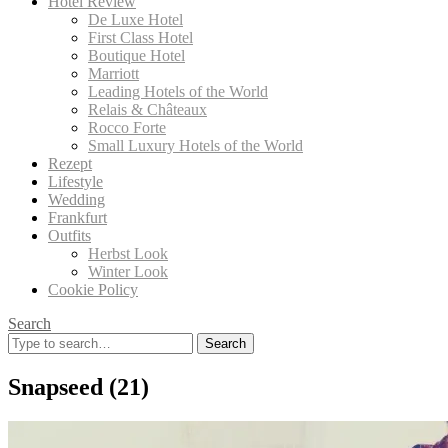
Hotel Review
De Luxe Hotel
First Class Hotel
Boutique Hotel
Marriott
Leading Hotels of the World
Relais & Châteaux
Rocco Forte
Small Luxury Hotels of the World
Rezept
Lifestyle
Wedding
Frankfurt
Outfits
Herbst Look
Winter Look
Cookie Policy
Search
Search
for:
Snapseed (21)