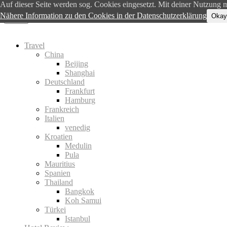
Auf dieser Seite werden sog. Cookies eingesetzt. Mit deiner Nutzung me
Nähere Information zu den Cookies in der Datenschutzerklärung
Okay
Menu
Travel
China
Beijing
Shanghai
Deutschland
Frankfurt
Hamburg
Frankreich
Italien
venedig
Kroatien
Medulin
Pula
Mauritius
Spanien
Thailand
Bangkok
Koh Samui
Türkei
Istanbul