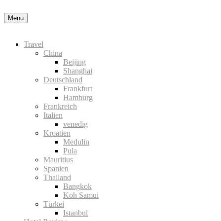
Menu
Travel
China
Beijing
Shanghai
Deutschland
Frankfurt
Hamburg
Frankreich
Italien
venedig
Kroatien
Medulin
Pula
Mauritius
Spanien
Thailand
Bangkok
Koh Samui
Türkei
Istanbul