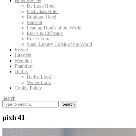
Hotel Review
De Luxe Hotel
First Class Hotel
Boutique Hotel
Marriott
Leading Hotels of the World
Relais & Châteaux
Rocco Forte
Small Luxury Hotels of the World
Rezept
Lifestyle
Wedding
Frankfurt
Outfits
Herbst Look
Winter Look
Cookie Policy
Search
Search
for:
pixlr41