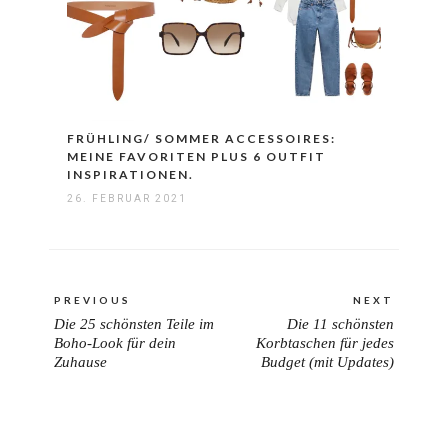
FRÜHLING/ SOMMER ACCESSOIRES:
MEINE FAVORITEN PLUS 6 OUTFIT
INSPIRATIONEN.
26. FEBRUAR 2021
Beitragsnavigation
PREVIOUS
NEXT
Die 25 schönsten Teile im
Die 11 schönsten
PREVIOUS
NEXT
Boho-Look für dein
Korbtaschen für jedes
POST:
POST:
Zuhause
Budget (mit Updates)