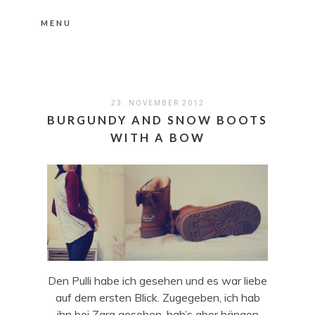
MENU
Nähere Information zu den Cookies in der
Datenschutzerklärung
Okay, thanks
23. NOVEMBER 2012
BURGUNDY AND SNOW BOOTS
WITH A BOW
Den Pulli habe ich gesehen und es war liebe
auf dem ersten Blick. Zugegeben, ich hab
ihn bei Zara gesehen, hab’s aber hängen