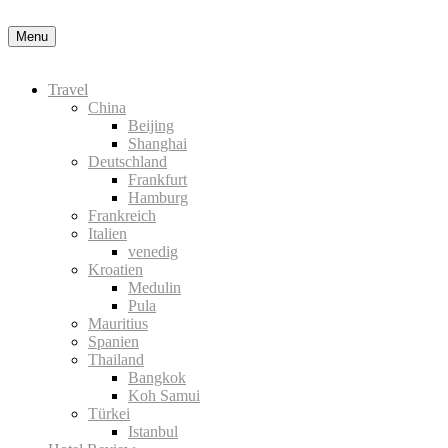
Nähere Information zu den Cookies in der Datenschutzerklärung
Okay
Menu
Travel
China
Beijing
Shanghai
Deutschland
Frankfurt
Hamburg
Frankreich
Italien
venedig
Kroatien
Medulin
Pula
Mauritius
Spanien
Thailand
Bangkok
Koh Samui
Türkei
Istanbul