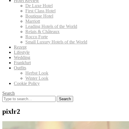
Hotel Review
De Luxe Hotel
First Class Hotel
Boutique Hotel
Marriott
Leading Hotels of the World
Relais & Châteaux
Rocco Forte
Small Luxury Hotels of the World
Rezept
Lifestyle
Wedding
Frankfurt
Outfits
Herbst Look
Winter Look
Cookie Policy
Search
Search
for:
pixlr2