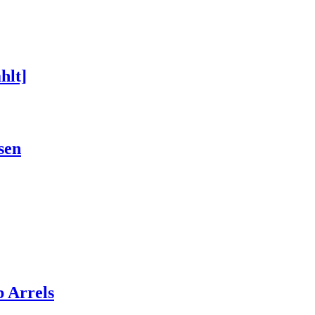
hlt]
sen
 Arrels