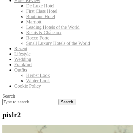
Hotel Review
De Luxe Hotel
First Class Hotel
Boutique Hotel
Marriott
Leading Hotels of the World
Relais & Châteaux
Rocco Forte
Small Luxury Hotels of the World
Rezept
Lifestyle
Wedding
Frankfurt
Outfits
Herbst Look
Winter Look
Cookie Policy
Search
Search
for:
pixlr2