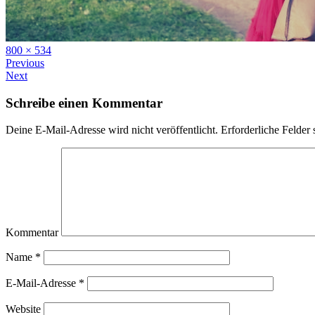
Full
800 × 534
size
Previous
Next
Schreibe einen Kommentar
Deine E-Mail-Adresse wird nicht veröffentlicht.
Erforderliche Felder 
Kommentar
Name
*
E-Mail-Adresse
*
Website