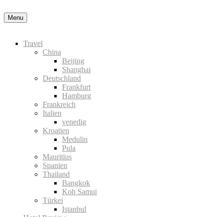
Menu
Travel
China
Beijing
Shanghai
Deutschland
Frankfurt
Hamburg
Frankreich
Italien
venedig
Kroatien
Medulin
Pula
Mauritius
Spanien
Thailand
Bangkok
Koh Samui
Türkei
Istanbul