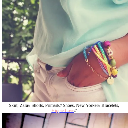
Skirt, Zara// Shorts, Primark// Shoes, New Yorker// Bracelets,
Hippie Love
//