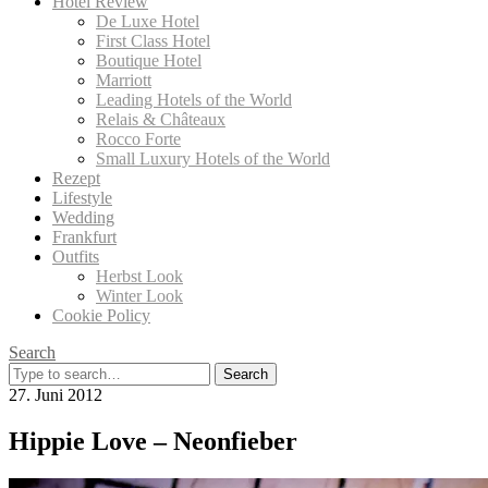
Hotel Review
De Luxe Hotel
First Class Hotel
Boutique Hotel
Marriott
Leading Hotels of the World
Relais & Châteaux
Rocco Forte
Small Luxury Hotels of the World
Rezept
Lifestyle
Wedding
Frankfurt
Outfits
Herbst Look
Winter Look
Cookie Policy
Search
Search
for:
27. Juni 2012
Hippie Love – Neonfieber