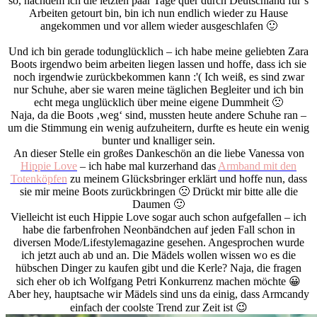
so, nachdem ich die letzten paar Tage quer durch Deutschland für’s
Arbeiten getourt bin, bin ich nun endlich wieder zu Hause
angekommen und vor allem wieder ausgeschlafen 🙂
Und ich bin gerade todunglücklich – ich habe meine geliebten Zara
Boots irgendwo beim arbeiten liegen lassen und hoffe, dass ich sie
noch irgendwie zurückbekommen kann :'( Ich weiß, es sind zwar
nur Schuhe, aber sie waren meine täglichen Begleiter und ich bin
echt mega unglücklich über meine eigene Dummheit 🙁
Naja, da die Boots ‚weg‘ sind, mussten heute andere Schuhe ran –
um die Stimmung ein wenig aufzuheitern, durfte es heute ein wenig
bunter und knalliger sein.
An dieser Stelle ein großes Dankeschön an die liebe Vanessa von
Hippie Love
– ich habe mal kurzerhand das
Armband mit den
Totenköpfen
zu meinem Glücksbringer erklärt und hoffe nun, dass
sie mir meine Boots zurückbringen 🙁 Drückt mir bitte alle die
Daumen 🙂
Vielleicht ist euch Hippie Love sogar auch schon aufgefallen – ich
habe die farbenfrohen Neonbändchen auf jeden Fall schon in
diversen Mode/Lifestylemagazine gesehen. Angesprochen wurde
ich jetzt auch ab und an. Die Mädels wollen wissen wo es die
hübschen Dinger zu kaufen gibt und die Kerle? Naja, die fragen
sich eher ob ich Wolfgang Petri Konkurrenz machen möchte 😀
Aber hey, hauptsache wir Mädels sind uns da einig, dass Armcandy
einfach der coolste Trend zur Zeit ist 😉