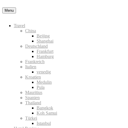
Nähere Information zu den Cookies in der Daten
Menu
Travel
China
Beijing
Shanghai
Deutschland
Frankfurt
Hamburg
Frankreich
Italien
venedig
Kroatien
Medulin
Pula
Mauritius
Spanien
Thailand
Bangkok
Koh Samui
Türkei
Istanbul