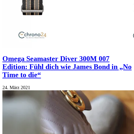
Omega Seamaster Diver 300M 007
Edition: Fühl dich wie James Bond in „No
Time to die“
24. März 2021