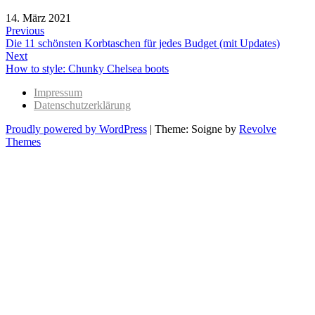
14. März 2021
Beitragsnavigation
Previous
Previous
Die 11 schönsten Korbtaschen für jedes Budget (mit Updates)
post:
Next
Next
How to style: Chunky Chelsea boots
post:
Impressum
Datenschutzerklärung
Proudly powered by WordPress
|
Theme: Soigne by
Revolve
Themes