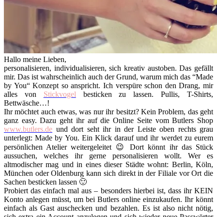
Hallo meine Lieben,
personalisieren, individualisieren, sich kreativ austoben. Das gefällt
mir. Das ist wahrscheinlich auch der Grund, warum mich das “Made
by You“ Konzept so anspricht. Ich verspüre schon den Drang, mir
alles von
Stickvogel
besticken zu lassen. Pullis, T-Shirts,
Bettwäsche…!
Ihr möchtet auch etwas, was nur ihr besitzt? Kein Problem, das geht
ganz easy. Dazu geht ihr auf die Online Seite vom Butlers Shop
www.butlers.de
und dort seht ihr in der Leiste oben rechts grau
unterlegt: Made by You. Ein Klick darauf und ihr werdet zu eurem
persönlichen Atelier weitergeleitet 😉 Dort könnt ihr das Stück
aussuchen, welches ihr gerne personalisieren wollt. Wer es
altmodischer mag und in eines dieser Städte wohnt: Berlin, Köln,
München oder Oldenburg kann sich direkt in der Filiale vor Ort die
Sachen besticken lassen 🙂
Probiert das einfach mal aus – besonders hierbei ist, dass ihr KEIN
Konto anlegen müsst, um bei Butlers online einzukaufen. Ihr könnt
einfach als Gast auschecken und bezahlen. Es ist also nicht nötig,
sich extra ein Account anzulegen und sich wieder neue Passwörter