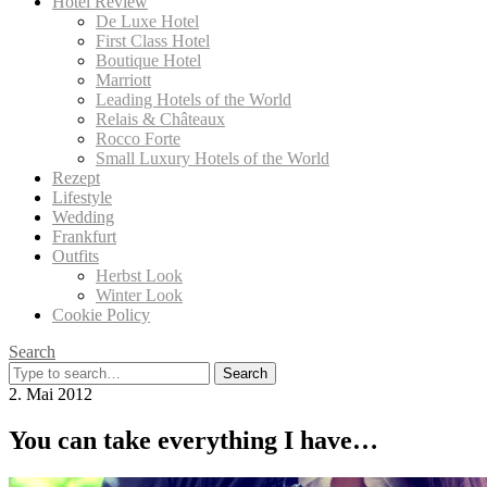
Hotel Review
De Luxe Hotel
First Class Hotel
Boutique Hotel
Marriott
Leading Hotels of the World
Relais & Châteaux
Rocco Forte
Small Luxury Hotels of the World
Rezept
Lifestyle
Wedding
Frankfurt
Outfits
Herbst Look
Winter Look
Cookie Policy
Search
Search
for:
2. Mai 2012
You can take everything I have…