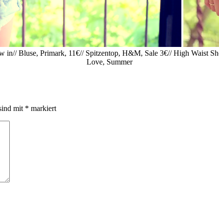
w in// Bluse, Primark, 11€// Spitzentop, H&M, Sale 3€// High Waist Shor
Love, Summer
sind mit
*
markiert