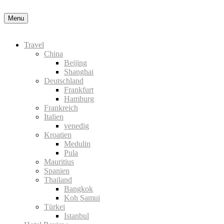
Menu
Travel
China
Beijing
Shanghai
Deutschland
Frankfurt
Hamburg
Frankreich
Italien
venedig
Kroatien
Medulin
Pula
Mauritius
Spanien
Thailand
Bangkok
Koh Samui
Türkei
Istanbul