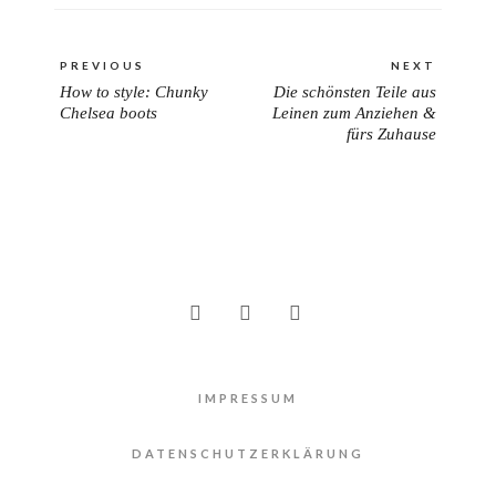
Beitragsnavigation
PREVIOUS
NEXT
How to style: Chunky
Die schönsten Teile aus
PREVIOUS
NEXT
Chelsea boots
Leinen zum Anziehen &
POST:
POST:
fürs Zuhause
IMPRESSUM
DATENSCHUTZERKLÄRUNG