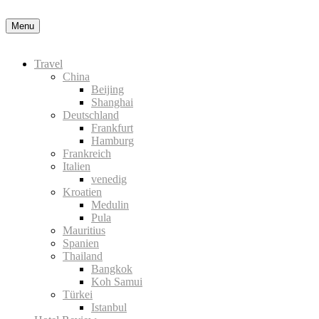
Nähere Information zu den Cookies in der Daten
Menu
Travel
China
Beijing
Shanghai
Deutschland
Frankfurt
Hamburg
Frankreich
Italien
venedig
Kroatien
Medulin
Pula
Mauritius
Spanien
Thailand
Bangkok
Koh Samui
Türkei
Istanbul