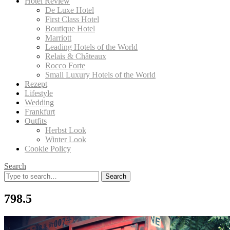
Hotel Review
De Luxe Hotel
First Class Hotel
Boutique Hotel
Marriott
Leading Hotels of the World
Relais & Châteaux
Rocco Forte
Small Luxury Hotels of the World
Rezept
Lifestyle
Wedding
Frankfurt
Outfits
Herbst Look
Winter Look
Cookie Policy
Search
Search
for:
798.5