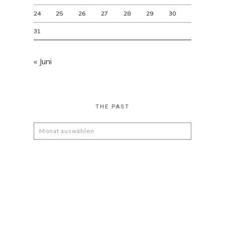
24
25
26
27
28
29
30
31
« Juni
THE PAST
The
Past