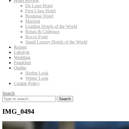
Hotel Review
De Luxe Hotel
First Class Hotel
Boutique Hotel
Marriott
Leading Hotels of the World
Relais & Châteaux
Rocco Forte
Small Luxury Hotels of the World
Rezept
Lifestyle
Wedding
Frankfurt
Outfits
Herbst Look
Winter Look
Cookie Policy
Search
Search
for:
IMG_0494