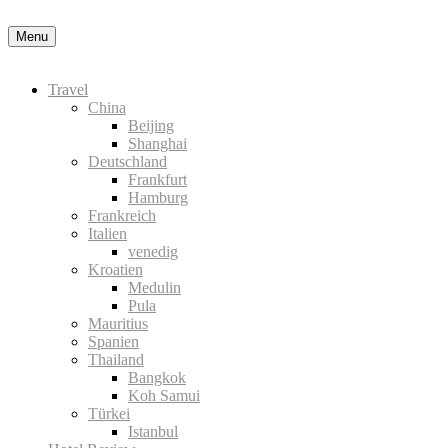
Nähere Information zu den Cookies in der Daten
Menu
Travel
China
Beijing
Shanghai
Deutschland
Frankfurt
Hamburg
Frankreich
Italien
venedig
Kroatien
Medulin
Pula
Mauritius
Spanien
Thailand
Bangkok
Koh Samui
Türkei
Istanbul