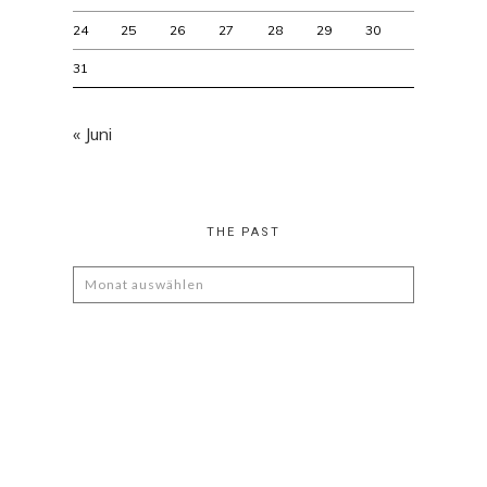
24
25
26
27
28
29
30
31
« Juni
THE PAST
The
Past