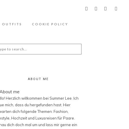
ähere Information zu den Cookies in der
OUTFITS
COOKIE POLICY
arch
:
ABOUT ME
llo! Herzlich willkommen bei Summer Lee. Ich
eue mich, dass du hergefunden hast. Hier
warten dich folgende Themen: Fashion,
festyle, Hochzeit und Luxusreisen für Paare.
hau dich doch mal um und lass mir gerne ein