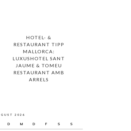
HOTEL- &
RESTAURANT TIPP
MALLORCA:
LUXUSHOTEL SANT
JAUME & TOMEU
RESTAURANT AMB
ARRELS
UGUST 2026
D
M
D
F
S
S