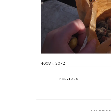
Full
4608 × 3072
size
PREVIOUS