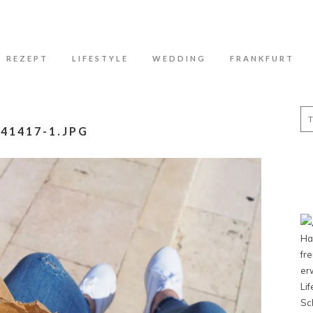
N
REZEPT
LIFESTYLE
WEDDING
FRANKFURT
Se
for
41417-1.JPG
Ha
fr
er
Li
Sc