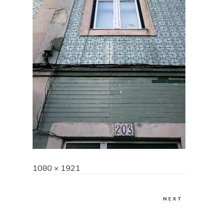
Full
1080 × 1921
size
NEXT