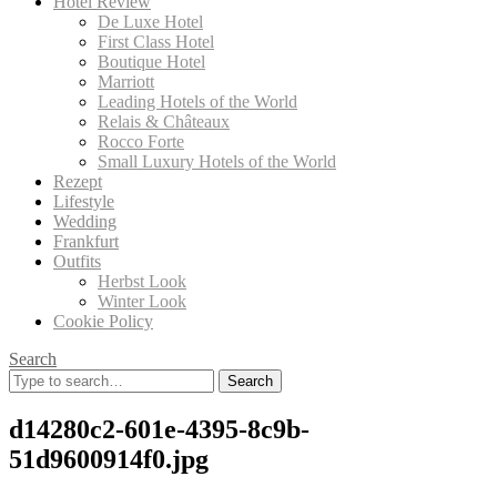
Hotel Review
De Luxe Hotel
First Class Hotel
Boutique Hotel
Marriott
Leading Hotels of the World
Relais & Châteaux
Rocco Forte
Small Luxury Hotels of the World
Rezept
Lifestyle
Wedding
Frankfurt
Outfits
Herbst Look
Winter Look
Cookie Policy
Search
Search
for:
d14280c2-601e-4395-8c9b-
51d9600914f0.jpg