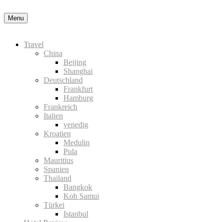
in der Datenschutzerklärung
Okay, thanks
Menu
Travel
China
Beijing
Shanghai
Deutschland
Frankfurt
Hamburg
Frankreich
Italien
venedig
Kroatien
Medulin
Pula
Mauritius
Spanien
Thailand
Bangkok
Koh Samui
Türkei
Istanbul