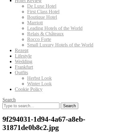
Hotel Review
De Luxe Hotel
First Class Hotel
Boutique Hotel
Marriott
Leading Hotels of the World
Relais & Châteaux
Rocco Forte
Small Luxury Hotels of the World
Rezept
Lifestyle
Wedding
Frankfurt
Outfits
Herbst Look
Winter Look
Cookie Policy
Search
Search
for:
9f294031-1d94-4a67-a8eb-
31871de0b8c2.jpg