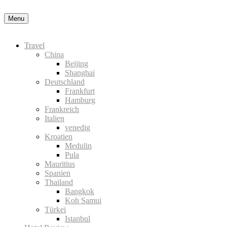
Datenschutzerklärung
Okay, thanks
Menu
Travel
China
Beijing
Shanghai
Deutschland
Frankfurt
Hamburg
Frankreich
Italien
venedig
Kroatien
Medulin
Pula
Mauritius
Spanien
Thailand
Bangkok
Koh Samui
Türkei
Istanbul