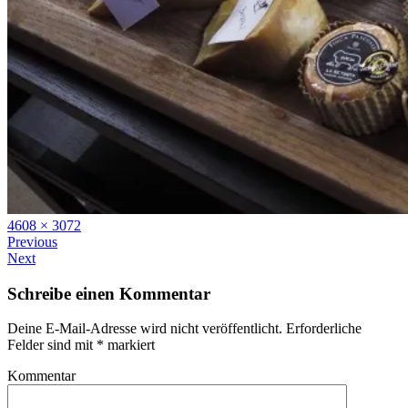
Full
4608 × 3072
size
Previous
Next
Schreibe einen Kommentar
Deine E-Mail-Adresse wird nicht veröffentlicht.
Erforderliche
Felder sind mit
*
markiert
Kommentar