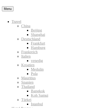
Datenschutzerklärung
Okay, thanks
Menu
Travel
China
Beijing
Shanghai
Deutschland
Frankfurt
Hamburg
Frankreich
Italien
venedig
Kroatien
Medulin
Pula
Mauritius
Spanien
Thailand
Bangkok
Koh Samui
Türkei
Istanbul