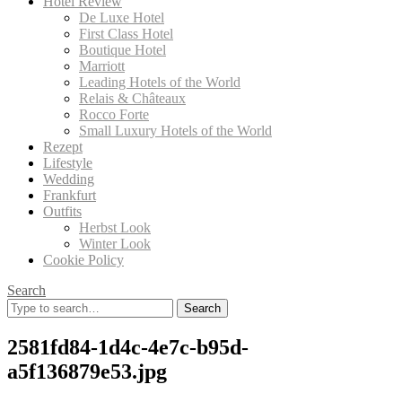
Hotel Review
De Luxe Hotel
First Class Hotel
Boutique Hotel
Marriott
Leading Hotels of the World
Relais & Châteaux
Rocco Forte
Small Luxury Hotels of the World
Rezept
Lifestyle
Wedding
Frankfurt
Outfits
Herbst Look
Winter Look
Cookie Policy
Search
Search
for:
2581fd84-1d4c-4e7c-b95d-
a5f136879e53.jpg