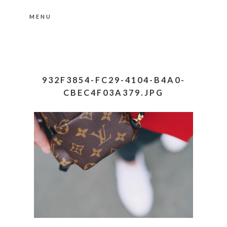
MENU
Nähere Information zu den Cookies in der
Datenschutzerklärung
Okay, thanks
932F3854-FC29-4104-B4A0-
CBEC4F03A379.JPG