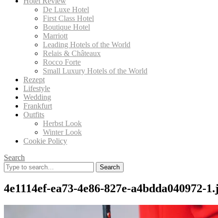
Hotel Review
De Luxe Hotel
First Class Hotel
Boutique Hotel
Marriott
Leading Hotels of the World
Relais & Châteaux
Rocco Forte
Small Luxury Hotels of the World
Rezept
Lifestyle
Wedding
Frankfurt
Outfits
Herbst Look
Winter Look
Cookie Policy
Search
Search
for:
4e1114ef-ea73-4e86-827e-a4bdda040972-1.