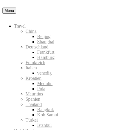
Menu
Travel
China
Beijing
Shanghai
Deutschland
Frankfurt
Hamburg
Frankreich
Italien
venedig
Kroatien
Medulin
Pula
Mauritius
Spanien
Thailand
Bangkok
Koh Samui
Türkei
Istanbul