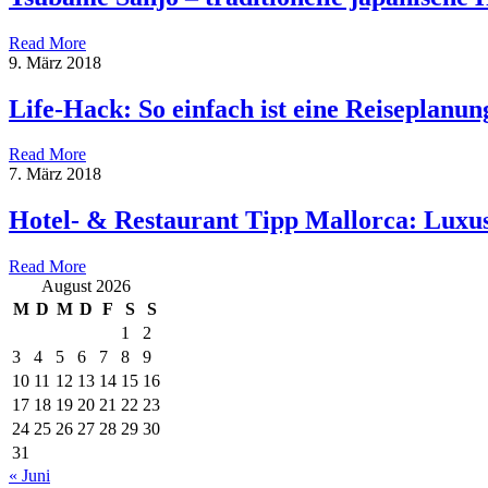
Read More
9. März 2018
Life-Hack: So einfach ist eine Reiseplanun
Read More
7. März 2018
Hotel- & Restaurant Tipp Mallorca: Luxu
Read More
August 2026
M
D
M
D
F
S
S
1
2
3
4
5
6
7
8
9
10
11
12
13
14
15
16
17
18
19
20
21
22
23
24
25
26
27
28
29
30
31
« Juni