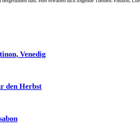
 hergefunden hast. Hier erwarten dich folgende Themen: Fashion, Life
tinon, Venedig
ür den Herbst
ssabon