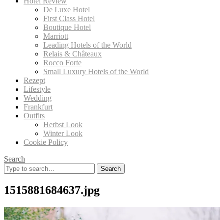
Hotel Review
De Luxe Hotel
First Class Hotel
Boutique Hotel
Marriott
Leading Hotels of the World
Relais & Châteaux
Rocco Forte
Small Luxury Hotels of the World
Rezept
Lifestyle
Wedding
Frankfurt
Outfits
Herbst Look
Winter Look
Cookie Policy
Search
Search
for:
1515881684637.jpg