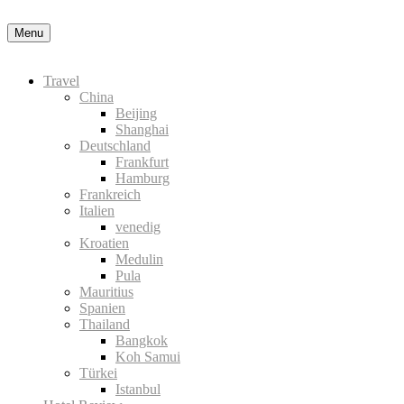
Menu
Travel
China
Beijing
Shanghai
Deutschland
Frankfurt
Hamburg
Frankreich
Italien
venedig
Kroatien
Medulin
Pula
Mauritius
Spanien
Thailand
Bangkok
Koh Samui
Türkei
Istanbul