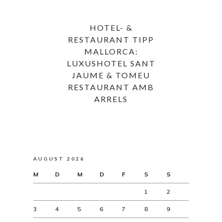
HOTEL- &
RESTAURANT TIPP
MALLORCA:
LUXUSHOTEL SANT
JAUME & TOMEU
RESTAURANT AMB
ARRELS
AUGUST 2026
M
D
M
D
F
S
S
1
2
3
4
5
6
7
8
9