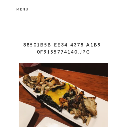
MENU
Nähere Information zu den Cookies in der
Datenschutzerklärung
Okay, thanks
88501B5B-EE34-4378-A1B9-
0F9155774140.JPG