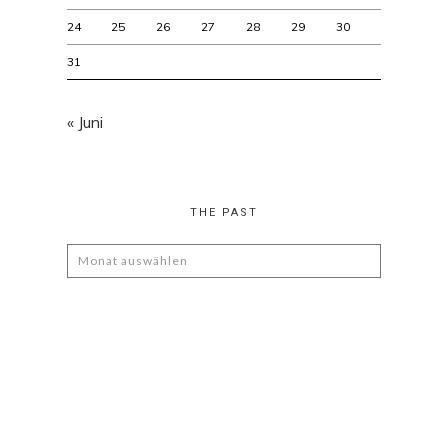
24
25
26
27
28
29
30
31
« Juni
THE PAST
The
Past