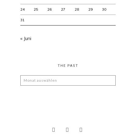
24
25
26
27
28
29
30
31
« Juni
THE PAST
The
Past