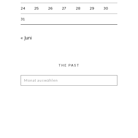
24
25
26
27
28
29
30
31
« Juni
THE PAST
The
Past