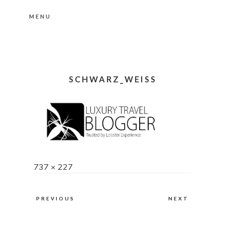
MENU
Nähere Information zu den Cookies in der
Datenschutzerklärung
Okay, thanks
SCHWARZ_WEISS
Full
737 × 227
size
PREVIOUS
NEXT