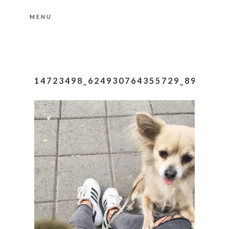
MENU
Nähere Information zu den Cookies in der
Datenschutzerklärung
Okay, thanks
14723498_624930764355729_8952632