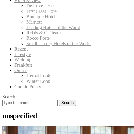
Hotel Review
De Luxe Hotel
First Class Hotel
Boutique Hotel
Marriott
Leading Hotels of the World
Relais & Châteaux
Rocco Forte
Small Luxury Hotels of the World
Rezept
Lifestyle
Wedding
Frankfurt
Outfits
Herbst Look
Winter Look
Cookie Policy
Search
Search
for:
unspecified