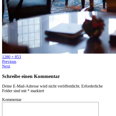
Full
1280 × 853
size
Previous
Next
Schreibe einen Kommentar
Deine E-Mail-Adresse wird nicht veröffentlicht.
Erforderliche
Felder sind mit
*
markiert
Kommentar