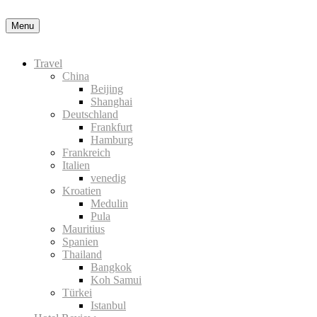
Datenschutzerklärung
Okay, thanks
Menu
Travel
China
Beijing
Shanghai
Deutschland
Frankfurt
Hamburg
Frankreich
Italien
venedig
Kroatien
Medulin
Pula
Mauritius
Spanien
Thailand
Bangkok
Koh Samui
Türkei
Istanbul