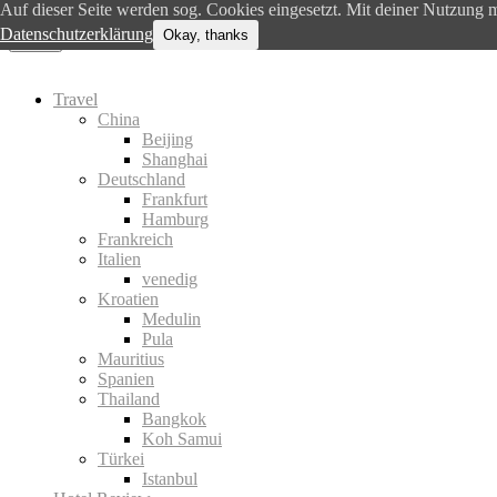
Auf dieser Seite werden sog. Cookies eingesetzt. Mit deiner Nutzung m
Datenschutzerklärung
Okay, thanks
Menu
Travel
China
Beijing
Shanghai
Deutschland
Frankfurt
Hamburg
Frankreich
Italien
venedig
Kroatien
Medulin
Pula
Mauritius
Spanien
Thailand
Bangkok
Koh Samui
Türkei
Istanbul