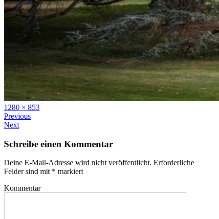
Full
1280 × 853
size
Previous
Next
Schreibe einen Kommentar
Deine E-Mail-Adresse wird nicht veröffentlicht.
Erforderliche
Felder sind mit
*
markiert
Kommentar