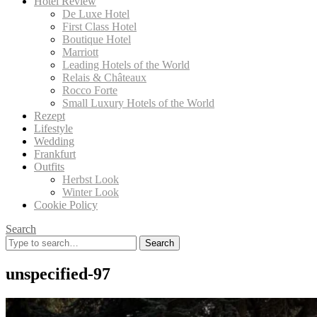
Hotel Review
De Luxe Hotel
First Class Hotel
Boutique Hotel
Marriott
Leading Hotels of the World
Relais & Châteaux
Rocco Forte
Small Luxury Hotels of the World
Rezept
Lifestyle
Wedding
Frankfurt
Outfits
Herbst Look
Winter Look
Cookie Policy
Search
Search
for:
unspecified-97