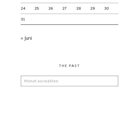
24
25
26
27
28
29
30
31
« Juni
THE PAST
The
Past