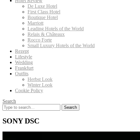
Hotel Review
De Luxe Hotel
First Class Hotel
Boutique Hotel
Marriott
Leading Hotels of the World
Relais & Châteaux
Rocco Forte
Small Luxury Hotels of the World
Rezept
Lifestyle
Wedding
Frankfurt
Outfits
Herbst Look
Winter Look
Cookie Policy
Search
Search
for:
SONY DSC