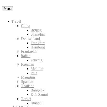
der Datenschutzerklärung
Okay, thanks
Menu
Travel
China
Beijing
Shanghai
Deutschland
Frankfurt
Hamburg
Frankreich
Italien
venedig
Kroatien
Medulin
Pula
Mauritius
Spanien
Thailand
Bangkok
Koh Samui
Türkei
Istanbul