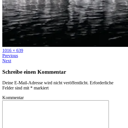
Full
1016 × 639
size
Previous
Next
Schreibe einen Kommentar
Deine E-Mail-Adresse wird nicht veröffentlicht.
Erforderliche
Felder sind mit
*
markiert
Kommentar