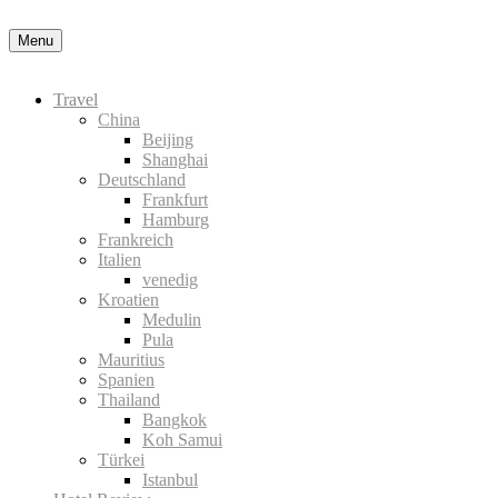
Datenschutzerklärung
Okay, thanks
Menu
Travel
China
Beijing
Shanghai
Deutschland
Frankfurt
Hamburg
Frankreich
Italien
venedig
Kroatien
Medulin
Pula
Mauritius
Spanien
Thailand
Bangkok
Koh Samui
Türkei
Istanbul