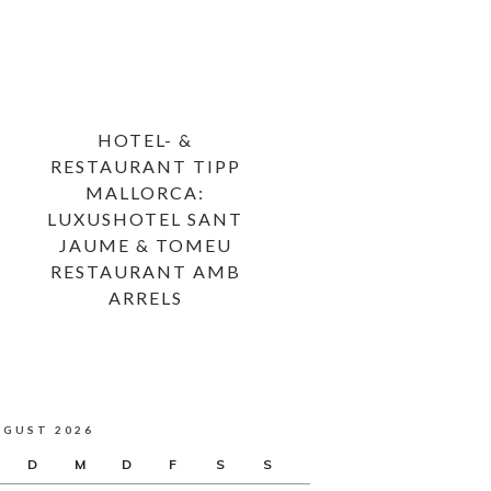
HOTEL- &
RESTAURANT TIPP
MALLORCA:
LUXUSHOTEL SANT
JAUME & TOMEU
RESTAURANT AMB
ARRELS
UGUST 2026
D
M
D
F
S
S