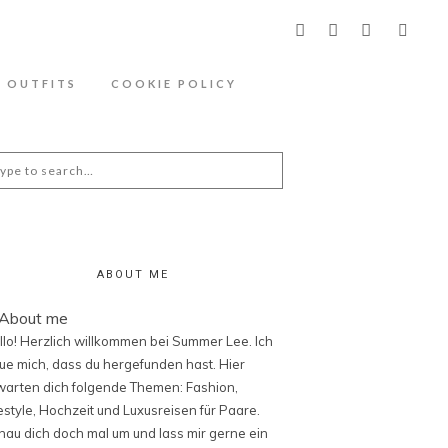
ähere Information zu den Cookies in der
OUTFITS
COOKIE POLICY
arch
:
ABOUT ME
llo! Herzlich willkommen bei Summer Lee. Ich
eue mich, dass du hergefunden hast. Hier
warten dich folgende Themen: Fashion,
festyle, Hochzeit und Luxusreisen für Paare.
hau dich doch mal um und lass mir gerne ein