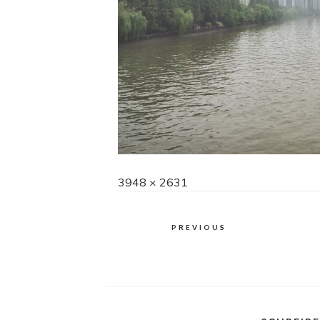
Full
3948 × 2631
size
PREVIOUS