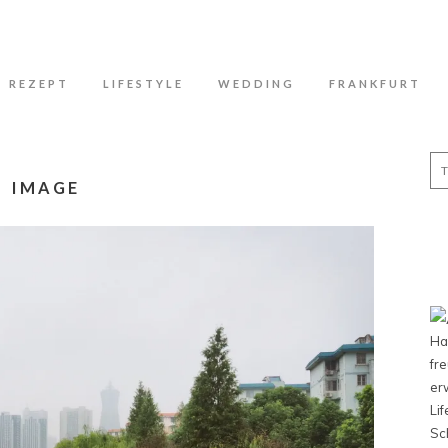
N
REZEPT
LIFESTYLE
WEDDING
FRANKFURT
Se
for
IMAGE
Ha
fr
er
Li
Sc