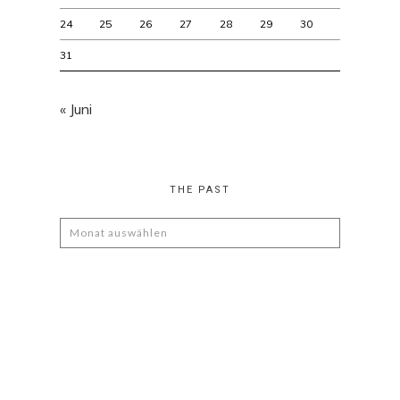
24
25
26
27
28
29
30
31
« Juni
THE PAST
The
Past