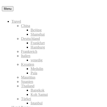
Menu
Travel
China
Beijing
Shanghai
Deutschland
Frankfurt
Hamburg
Frankreich
Italien
venedig
Kroatien
Medulin
Pula
Mauritius
Spanien
Thailand
Bangkok
Koh Samui
Türkei
Istanbul