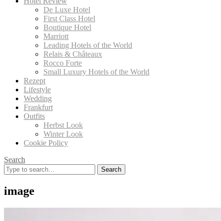
Hotel Review
De Luxe Hotel
First Class Hotel
Boutique Hotel
Marriott
Leading Hotels of the World
Relais & Châteaux
Rocco Forte
Small Luxury Hotels of the World
Rezept
Lifestyle
Wedding
Frankfurt
Outfits
Herbst Look
Winter Look
Cookie Policy
Search
Search
for:
image