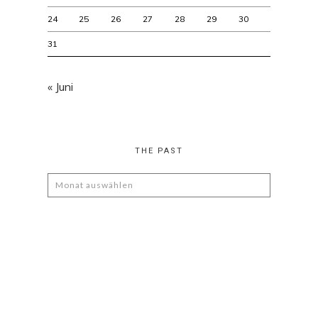
24
25
26
27
28
29
30
31
« Juni
THE PAST
The
Past