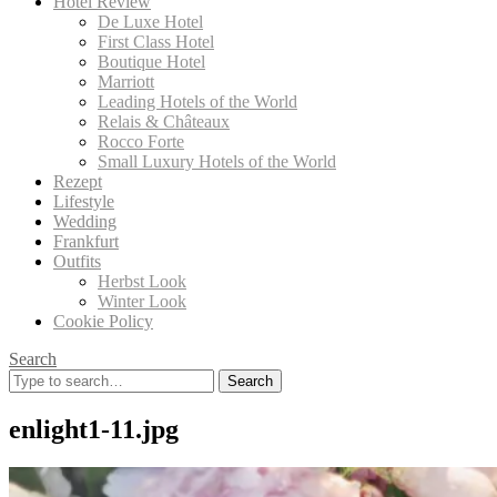
Hotel Review
De Luxe Hotel
First Class Hotel
Boutique Hotel
Marriott
Leading Hotels of the World
Relais & Châteaux
Rocco Forte
Small Luxury Hotels of the World
Rezept
Lifestyle
Wedding
Frankfurt
Outfits
Herbst Look
Winter Look
Cookie Policy
Search
Search
for:
enlight1-11.jpg