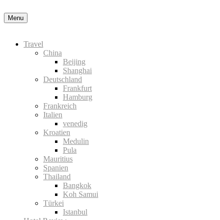
Datenschutzerklärung
Okay, thanks
Menu
Travel
China
Beijing
Shanghai
Deutschland
Frankfurt
Hamburg
Frankreich
Italien
venedig
Kroatien
Medulin
Pula
Mauritius
Spanien
Thailand
Bangkok
Koh Samui
Türkei
Istanbul