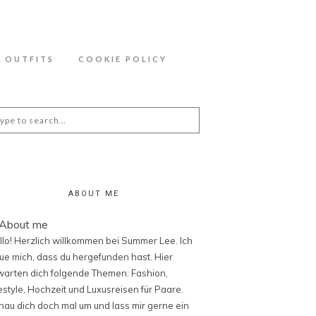
ähere Information zu den Cookies in der
OUTFITS
COOKIE POLICY
arch
:
ABOUT ME
llo! Herzlich willkommen bei Summer Lee. Ich
eue mich, dass du hergefunden hast. Hier
warten dich folgende Themen: Fashion,
festyle, Hochzeit und Luxusreisen für Paare.
hau dich doch mal um und lass mir gerne ein