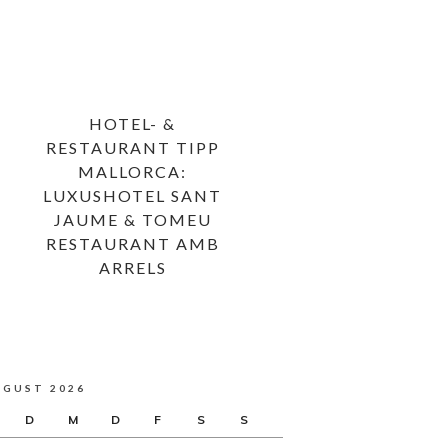
HOTEL- &
RESTAURANT TIPP
MALLORCA:
LUXUSHOTEL SANT
JAUME & TOMEU
RESTAURANT AMB
ARRELS
UGUST 2026
D
M
D
F
S
S