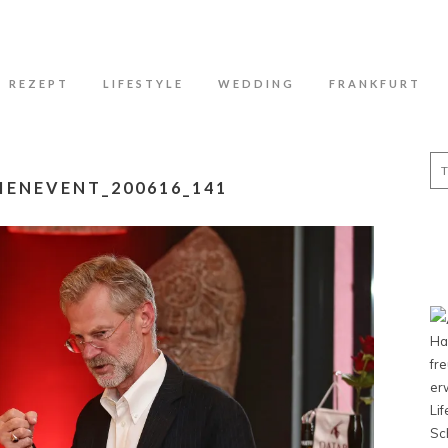
N
REZEPT
LIFESTYLE
WEDDING
FRANKFURT
Se
for
IENEVENT_200616_141
Ha
fr
er
Li
Sc