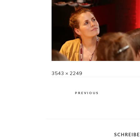
Full
3543 × 2249
size
PREVIOUS
SCHREIB