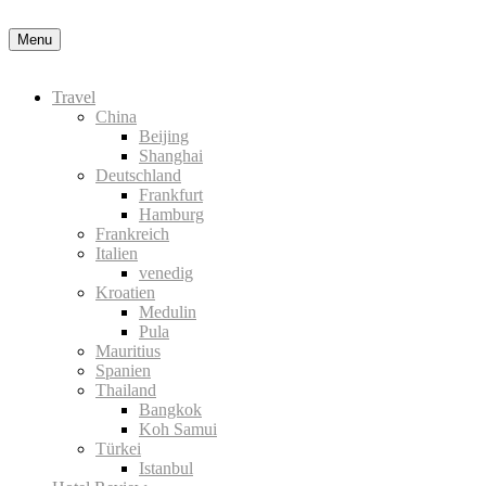
in der Datenschutzerklärung
Okay, thanks
Menu
Travel
China
Beijing
Shanghai
Deutschland
Frankfurt
Hamburg
Frankreich
Italien
venedig
Kroatien
Medulin
Pula
Mauritius
Spanien
Thailand
Bangkok
Koh Samui
Türkei
Istanbul