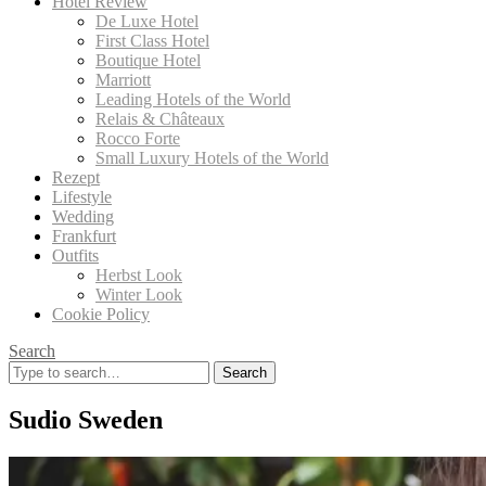
Hotel Review
De Luxe Hotel
First Class Hotel
Boutique Hotel
Marriott
Leading Hotels of the World
Relais & Châteaux
Rocco Forte
Small Luxury Hotels of the World
Rezept
Lifestyle
Wedding
Frankfurt
Outfits
Herbst Look
Winter Look
Cookie Policy
Search
Search
for:
Sudio Sweden