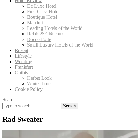
Hotel Review
De Luxe Hotel
First Class Hotel
Boutique Hotel
Marriott
Leading Hotels of the World
Relais & Châteaux
Rocco Forte
Small Luxury Hotels of the World
Rezept
Lifestyle
Wedding
Frankfurt
Outfits
Herbst Look
Winter Look
Cookie Policy
Search
Search
for:
Rad Sweater